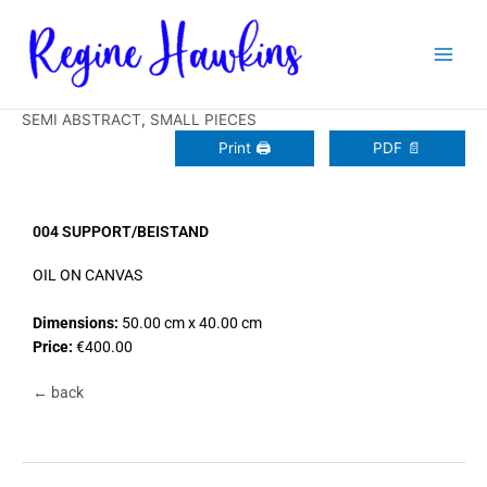
Zum
Inhalt
springen
SEMI ABSTRACT
,
SMALL PIECES
Print 🖨
PDF 📄
004 SUPPORT/BEISTAND
OIL ON CANVAS
Dimensions:
50.00 cm x 40.00 cm
Price:
€400.00
← back