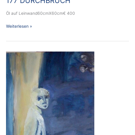
177 DURCHBRUCH
Öl auf Leinwand60cmX60cm€ 400
Weiterlesen »
176
„DIE
FRAGE“