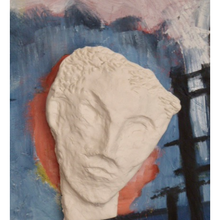
CLOSE
UP
„ANDERE
DIMENSION
#
2“