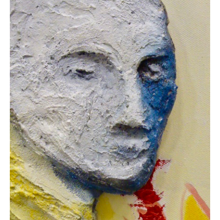
UP
„ANDERE
DIMENSION
#
1“