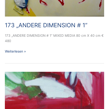
173 „ANDERE DIMENSION # 1“
173 „ANDERE DIMENSION # 1“ MIXED MEDIA 80 cm X 40 cm €
480
Weiterlesen »
170
A
CLOSE
UP
„GROSSE
LEBENSFREUDE“