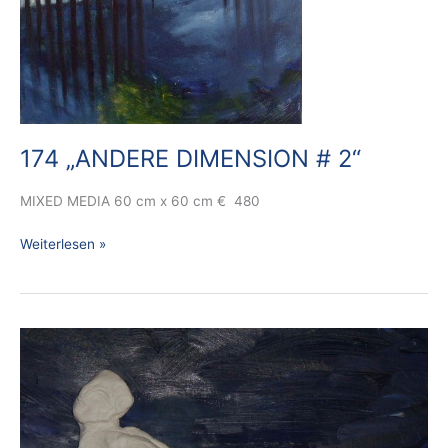
174 „ANDERE DIMENSION # 2“
MIXED MEDIA 60 cm x 60 cm € 480
Weiterlesen »
175
A
CLOSE
UP
„DIE