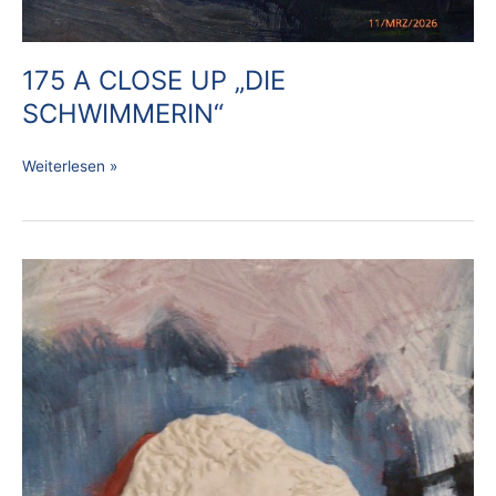
175 A CLOSE UP „DIE
SCHWIMMERIN“
Weiterlesen »
174
A
CLOSE
UP
„ANDERE
DIMENSION
#
2“