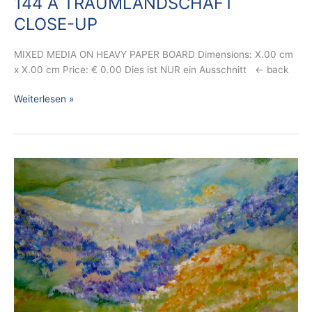
144 A TRAUMLANDSCHAFT
CLOSE-UP
MIXED MEDIA ON HEAVY PAPER BOARD Dimensions: X.00 cm
x X.00 cm Price: € 0.00 Dies ist NUR ein Ausschnitt ← back
Weiterlesen »
143
A
UMGEBEN
VON
SCHÖNHEIT
–
CLOSE-
UP