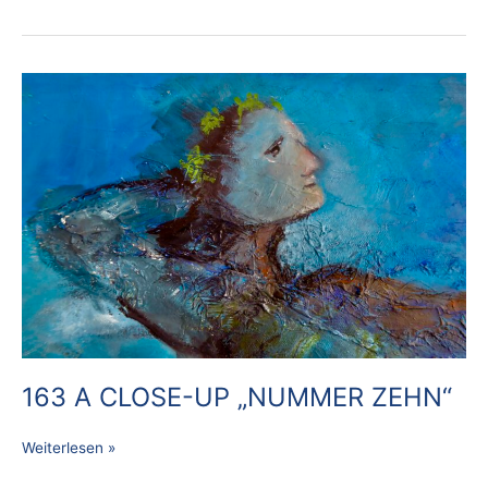
163
A
CLOSE-
UP
„NUMMER
ZEHN“
163 A CLOSE-UP „NUMMER ZEHN“
Weiterlesen »