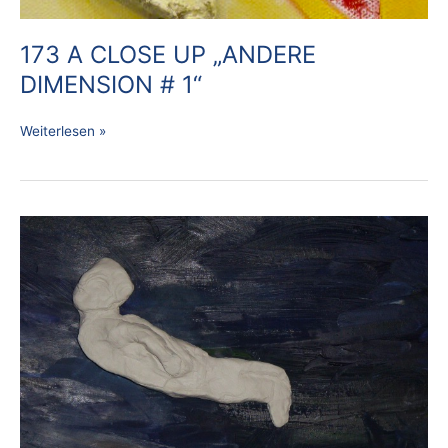
173 A CLOSE UP „ANDERE
DIMENSION # 1“
Weiterlesen »
175
A
CLOSE
UP
„DIE
SCHWIMMERIN“