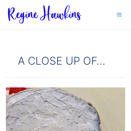
Zum
Inhalt
springen
A CLOSE UP OF…
173
A
CLOSE
UP
„ANDERE
DIMENSION
#