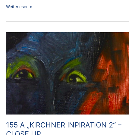
Weiterlesen »
155
A
„KIRCHNER
INPIRATION
2“
–
CLOSE
UP
155 A „KIRCHNER INPIRATION 2“ –
CLOSE UP