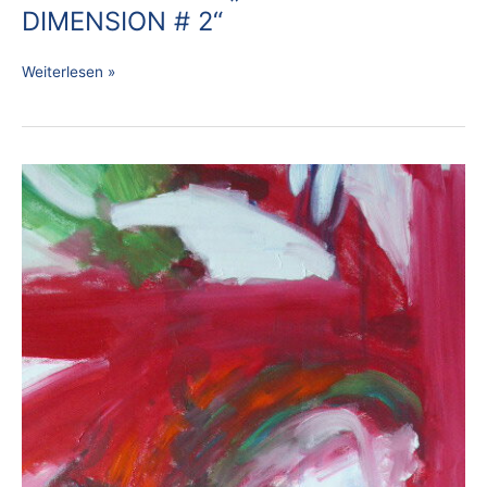
DIMENSION # 2“
Weiterlesen »
170
A
CLOSE
UP
„GROSSE
LEBENSFREUDE“