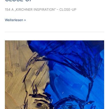
154 A „KIRCHNER INSPIRATION“ – CLOSE-UP
Weiterlesen »
151
A
KIRCHNER
INSPIRATION
1
–
PROJEKT
BREMEN-
CITY
–
CLOSE-
UP