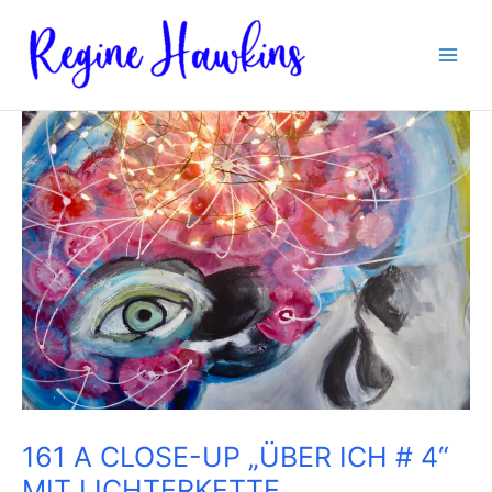
Zum
Inhalt
springen
161 A CLOSE-UP „ÜBER ICH # 4“
MIT LICHTERKETTE