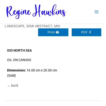
Zum
Inhalt
springen
LANDSCAPE
,
SEMI ABSTRACT
,
MIX
Print 🖨
PDF 📄
033 NORTH SEA
OIL ON CANVAS
Dimensions:
16.00 cm x 20.00 cm
(Sold)
← back