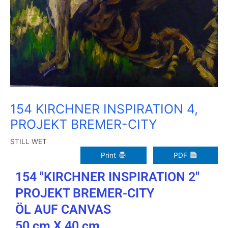
154 KIRCHNER INSPIRATION 4,
PROJEKT BREMER-CITY
STILL WET
Print
PDF
154 "KIRCHNER INSPIRATION 2"
PROJEKT BREMER-CITY
ÖL AUF CANVAS
50 cm X 40 cm