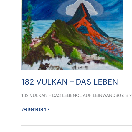
VULKAN
–
DAS
LEBEN
182 VULKAN – DAS LEBEN
182 VULKAN – DAS LEBENÖL AUF LEINWAND80 cm x
Weiterlesen »