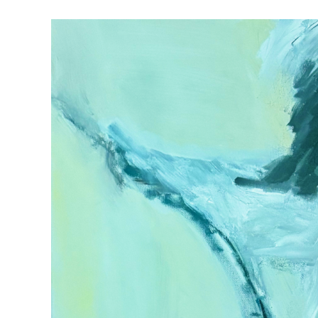
186
„DU
MIT
HUND“