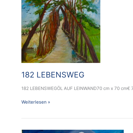
182 LEBENSWEG
182 LEBENSWEGÖL AUF LEINWAND70 cm x 70 cm€ 
Weiterlesen »
182