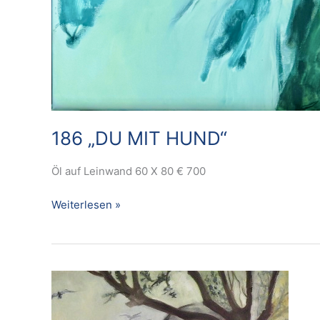
186 „DU MIT HUND“
Öl auf Leinwand 60 X 80 € 700
Weiterlesen »
183
BAUM
MIT