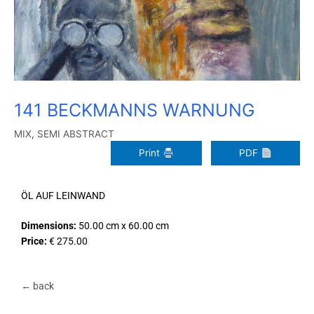
141 BECKMANNS WARNUNG
MIX
,
SEMI ABSTRACT
Print
PDF
ÖL AUF LEINWAND
Dimensions:
50.00 cm x 60.00 cm
Price:
€ 275.00
← back