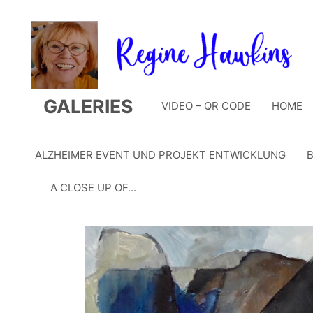
Zum
Inhalt
springen
GALERIES
VIDEO – QR CODE
HOME
ALZHEIMER EVENT UND PROJEKT ENTWICKLUNG
B
A CLOSE UP OF...