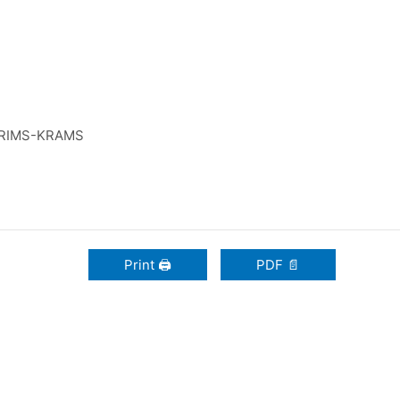
RIMS-KRAMS
Print 🖨
PDF 📄