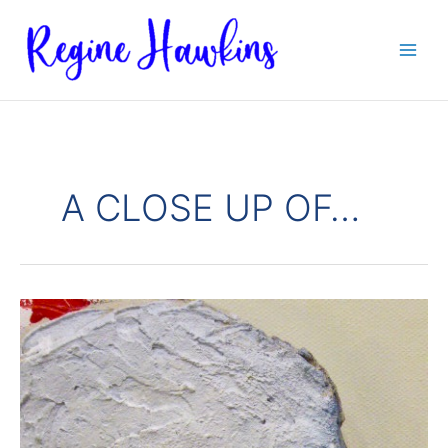
Zum
Inhalt
springen
A CLOSE UP OF…
173
A
CLOSE
UP
„ANDERE
DIMENSION
#