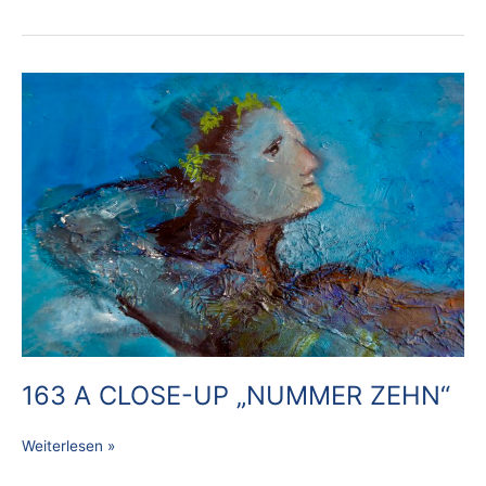
163
A
CLOSE-
UP
„NUMMER
ZEHN“
163 A CLOSE-UP „NUMMER ZEHN“
Weiterlesen »