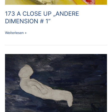
173 A CLOSE UP „ANDERE
DIMENSION # 1“
Weiterlesen »
175
A
CLOSE
UP
„DIE
SCHWIMMERIN“