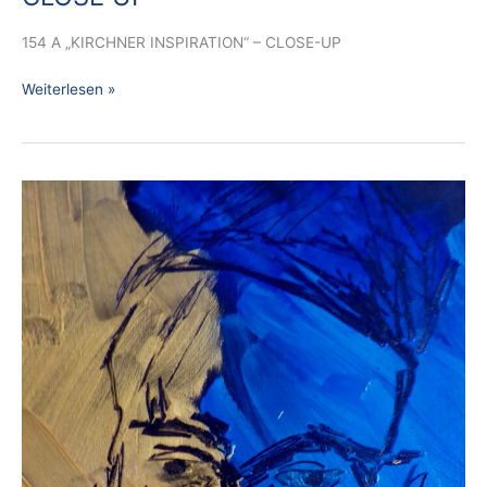
154 A „KIRCHNER INSPIRATION“ – CLOSE-UP
Weiterlesen »
151
A
KIRCHNER
INSPIRATION
1
–
PROJEKT
BREMEN-
CITY
–
CLOSE-
UP