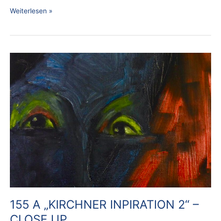
Weiterlesen »
155
A
„KIRCHNER
INPIRATION
2“
–
CLOSE
UP
155 A „KIRCHNER INPIRATION 2“ –
CLOSE UP