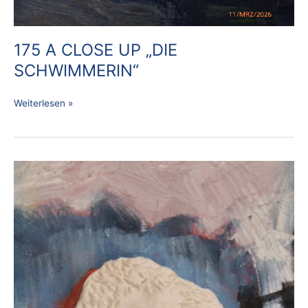
175 A CLOSE UP „DIE
SCHWIMMERIN“
Weiterlesen »
174
A
CLOSE
UP
„ANDERE
DIMENSION
#
2“