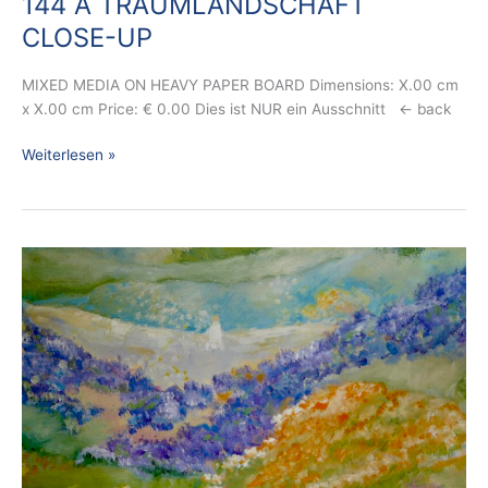
144 A TRAUMLANDSCHAFT
CLOSE-UP
MIXED MEDIA ON HEAVY PAPER BOARD Dimensions: X.00 cm
x X.00 cm Price: € 0.00 Dies ist NUR ein Ausschnitt ← back
Weiterlesen »
143
A
UMGEBEN
VON
SCHÖNHEIT
–
CLOSE-
UP