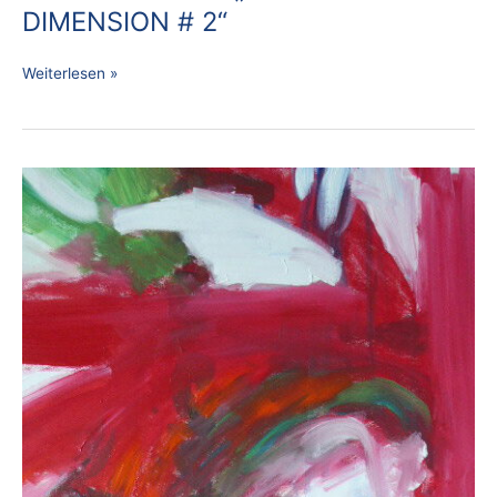
DIMENSION # 2“
Weiterlesen »
170
A
CLOSE
UP
„GROSSE
LEBENSFREUDE“