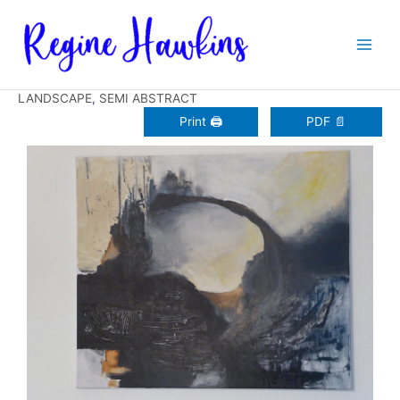
Zum
Inhalt
springen
LANDSCAPE
,
SEMI ABSTRACT
Print 🖨
PDF 📄