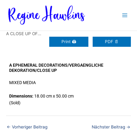
Zum
Inhalt
springen
A CLOSE UP OF...
Print 🖨
PDF 📄
A EPHEMERAL DECORATIONS/VERGAENGLICHE
DEKORATION/CLOSE UP
MIXED MEDIA
Dimensions:
18.00 cm x 50.00 cm
(Sold)
←
Vorheriger Beitrag
Nächster Beitrag
→