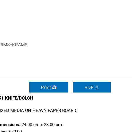
RIMS-KRAMS
Print 🖨
PDF 📄
51 KNIFE/DOLCH
IXED MEDIA ON HEAVY PAPER BOARD
imensions:
24.00 cm x 28.00 cm
ice:
€70.00