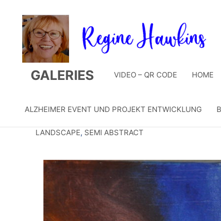
Zum
Inhalt
springen
GALERIES
VIDEO – QR CODE
HOME
ALZHEIMER EVENT UND PROJEKT ENTWICKLUNG
B
LANDSCAPE
,
SEMI ABSTRACT