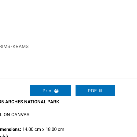
RIMS-KRAMS
Print 🖨
PDF 📄
35 ARCHES NATIONAL PARK
IL ON CANVAS
imensions:
14.00 cm x 18.00 cm
old)