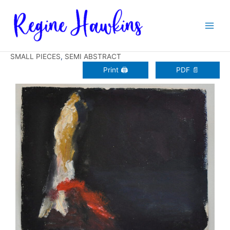
Zum
Inhalt
springen
SMALL PIECES
,
SEMI ABSTRACT
Print 🖨
PDF 📄