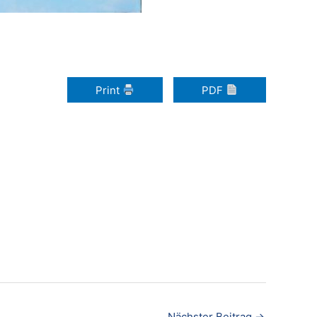
Print
PDF
Nächster Beitrag
→