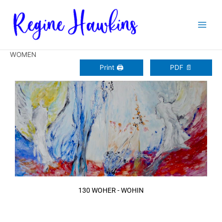
Zum
Inhalt
springen
WOMEN
Print 🖨
PDF 📄
130 WOHER - WOHIN